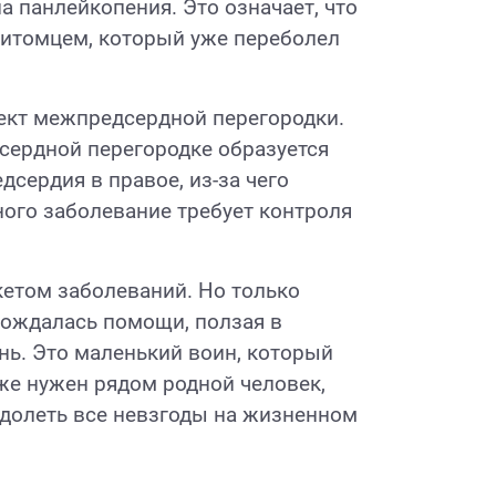
 панлейкопения. Это означает, что
питомцем, который уже переболел
ект межпредсердной перегородки.
сердной перегородке образуется
дсердия в правое, из-за чего
ного заболевание требует контроля
кетом заболеваний. Но только
 дождалась помощи, ползая в
знь. Это маленький воин, который
же нужен рядом родной человек,
долеть все невзгоды на жизненном