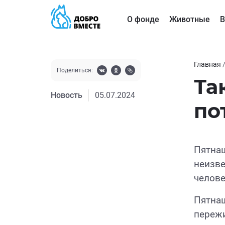
О фонде
Животные
В
Главная
Поделиться:
Та
Новость
05.07.2024
по
Пятнаш
неизве
челове
Пятнаш
пережи