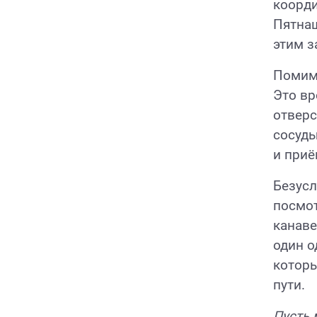
коорди
Пятнаш
этим 
Помимо
Это вр
отверс
сосуды
и приё
Безусл
посмот
канаве
один о
которы
пути.
Пусть 