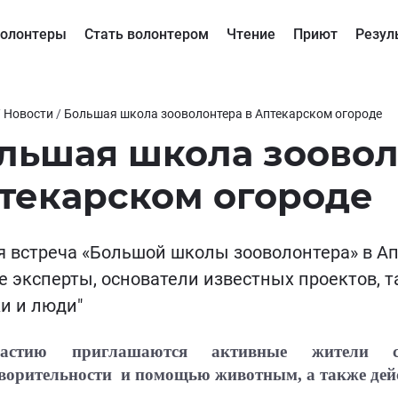
олонтеры
Стать волонтером
Чтение
Приют
Резул
/
Новости
/
Большая школа зооволонтера в Аптекарском огороде
льшая школа зоовол
текарском огороде
я встреча «Большой школы зооволонтера» в А
 эксперты, основатели известных проектов, та
и и люди"
стию приглашаются
активные жители с
ворительности и помощью животным, а также де