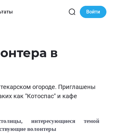
ьтаты
Войти
онтера в
птекарском огороде. Приглашены
ких как "Котоспас" и кафе
толицы, интересующиеся темой
йствующие волонтеры