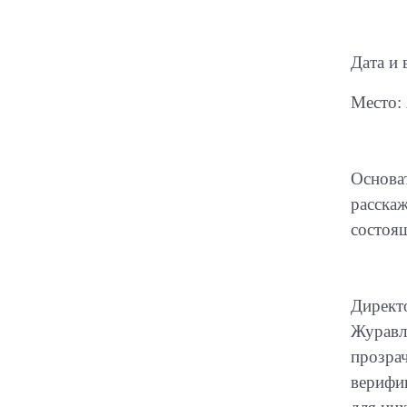
Дата и 
Место: 
Основа
расска
состоя
Директ
Журавле
прозрач
верифи