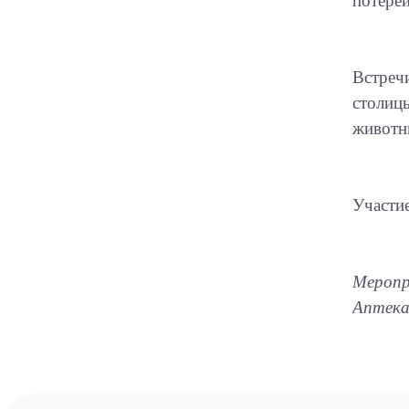
потере
Встреч
столиц
животн
Участи
Меропр
Аптека