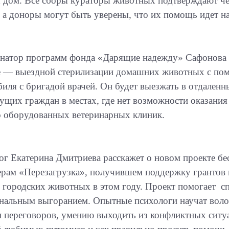
х дом. Все сборы кураторы животных подтверждают че
 а доноры могут быть уверены, что их помощь идет на
натор программ фонда «Дарящие надежду» Сафонова С
е — выездной стерилизации домашних животных с по
иля с бригадой врачей. Он будет выезжать в отдаленн
ущих граждан в местах, где нет возможности оказани
 оборудованных ветеринарных клиник.
ог Екатерина Дмитриева расскажет о новом проекте б
ерам «Перезагрузка», получившем поддержку грантов
 городских животных в этом году. Проект помогает с
нальным выгоранием. Опытные психологи научат вол
 переговоров, умению выходить из конфликтных ситуац