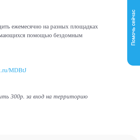
.
Помочь сейчас
дить ежемесячно на разных площадках
анимающихся помощью бездомным
ck.ru/MDBtJ
ить 300р. за вход на территорию