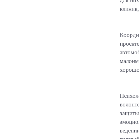
для ни
клиник,
Коорди
проект
автомоб
малоим
хорошо
Психол
волонт
защиты
эмоцио
ведении