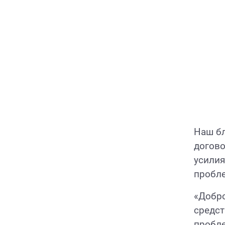
Наш б
догово
усилия
пробл
«Добро
средст
пробле