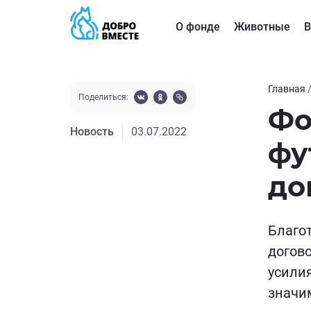
О фонде
Животные
В
Главная
Поделиться:
Фо
Новость
03.07.2022
фу
до
Благо
догов
усили
значи