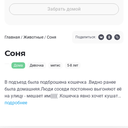
Забрать домой
Главная
/
Животные
/
Соня
Поделиться:
Соня
Дома
Девочка
метис
5-8 лет
В подъезд была подброшена кошечка .Видно ранее
была домашняя.Люди соседи постоянно выгоняют её
на улицу - мешает им((((( .Кошечка явно хочет кушать,
но что-то её мешает,открывает ротик и сильно плачет
подробнее
сразу((((( .Левая щечка опухшая, из неё что-то
сочится,сукровица с гноем видимо и очень плохо
пахнет и сильно. Возили её в клинику, делали