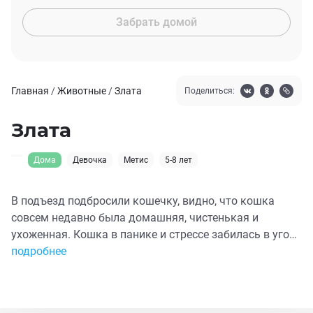
Забрать домой
Главная
/
Животные
/
Злата
Поделиться:
Злата
Дома
Девочка
Метис
5-8 лет
В подъезд подбросили кошечку, видно, что кошка
совсем недавно была домашняя, чистенькая и
ухоженная. Кошка в панике и стрессе забилась в угол
и громко мяукала. Из расспросов соседей, удалось
подробнее
лишь только выяснить, что ее сюда принесли какие то
дети. Вчера кошку отвезли на стерилизацию. Сейчас
она осваивается на передержке. Очень нежная