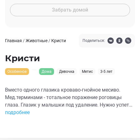
Забрать домой
Главная
/
Животные
/
Кристи
Поделиться:
Кристи
Особенное
Дома
Девочка
Метис
3-5 лет
Вместо одного глазика кроваво-гнойное месиво.
Мед.терминами - тотальное поражение роговицы
глаза. Глазик у малышки под удаление. Нужно успеть
спасти второй, Нужна помощь в оплате операции и
подробнее
выяснении причины - это 100% инфекция. Я очень
надеюсь, что вы не оставите ее в беде и поддержите!!