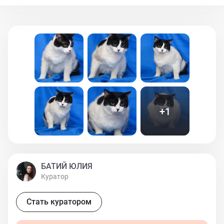
уважаемый кот, в жизни человека присутствует чинно-
благородно восседая на подушечке или руках.
Внимательно выслушает, разделит тревоги и горести.
Послужит живой иллюстрацией сказок Пушкина
детям. Его идеал - мягкое и ненавязчивое присутствие
в каждом дне Своего Человека. Баюн умный мальчик.
Ему 7 лет. Лоточек, как и положено мудрецам, знает
на отлично. Стерилизован, привит и готов искать дом.
+
1
БАТИЙ ЮЛИЯ
Куратор
Стать куратором