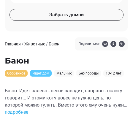
Забрать домой
Главная
/
Животные
/
Баюн
Поделиться:
Баюн
Особенное
Ищет дом
Мальчик
Без породы
10-12 лет
Баюн. Идет налево - песнь заводит, направо - сказку
говорит... И этому коту вовсе не нужна цепь, по
которой можно гулять. Вместо этого ему очень нужны
руки Своего Человека. Мурчать налево, поговорить -
подробнее
направо... Как истинный кот учёный, Баюн себя
уважает. Носиться ракетой - не в его духе. Он