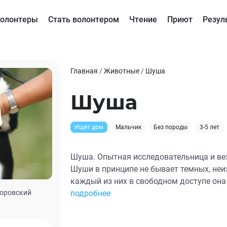
олонтеры
Стать волонтером
Чтение
Приют
Резул
Главная
/
Животные
/
Шуша
Шуша
Ищет дом
Мальчик
Без породы
3-5 лет
Шуша. Опытная исследовательница и везд
Шуши в принципе не бывает темных, неи
каждый из них в свободном доступе она 
Боровский
изучила… Чтобы, все испытав, лапой пот
подробнее
нестись к следующей интересности. Поверьте - с Шушей скучать не
придется. Она сумеет, сможет показать