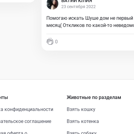
БАТИЙ ЮЛИЯ
23 сентября 2022
Помогаю искать Шуше дом не первый 
месяц( Откликов по какой-то неведомо
0
нты
Животные по разделам
а конфиденциальности
Взять кошку
ательское соглашение
Взять котенка
ая оферта о
Взять собаку