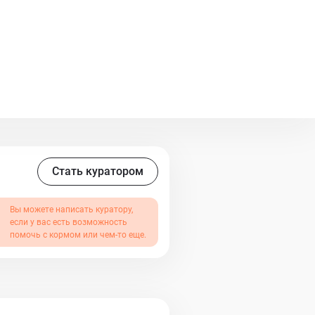
мный, самостоятельный человек,
ли не все, то очень и очень
ас удивить - она покажет,
 сердечке. Какой мир вокруг
ругому смотреть на совершенно
рослая, имеет ветпаспорт. Ждет
задержались… Найдите
!
Стать куратором
Вы можете написать куратору,
если у вас есть возможность
помочь с кормом или чем-то еще.