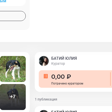
ным
стороны. Казалось бы, Вы - взрослый, у
знаете об окружающей Вас реальности ес
многое. Но, поверьте, Шуша найдет чем В
сколько любви может быть в маленьком
Вас светлый и интересный. Научит по-д
обыденные вещи. Шуше 5,5 месяцев. Бодрая, активная девочка уже
обработана и привита, на лапах, как вз
мам-пап в приют знакомиться, а они где-то 
маленькую, но очень любопытную Шушу
БАТИЙ ЮЛИЯ
Куратор
0,00 ₽
Потрачено куратором
+
7
1 публикация