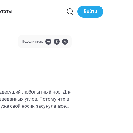
ьтаты
Войти
Поделиться:
есущий любопытный нос. Для
зведанных углов. Потому что в
уже свой носик засунула ,все
рогав и проверив, сломя голову
 Вам мир с совершенно иной