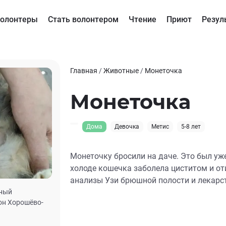
олонтеры
Стать волонтером
Чтение
Приют
Резул
Главная
/
Животные
/
Монеточка
Монеточка
Дома
Девочка
Метис
5-8 лет
Монеточку бросили на даче. Это был уж
холоде кошечка заболела циститом и от
анализы Узи брюшной полости и лекарс
дный
он Хорошёво-