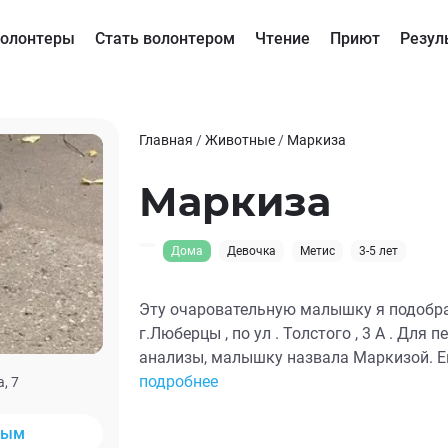
олонтеры
Стать волонтером
Чтение
Приют
Резул
Главная
/
Животные
/
Маркиза
Маркиза
Дома
Девочка
Метис
3-5 лет
Эту очаровательную малышку я подобра
г.Люберцы , по ул . Толстого , 3 А . Для
анализы, малышку назвала Маркизой. Ей
на передержке . Адаптируется . Ждём ре
подробнее
, 7
ным