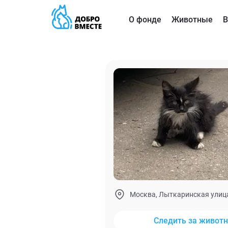
О фонде
Животные
В
Москва, Лыткаринская улица
Следить за живот