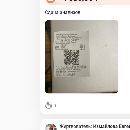
Сдача анализов
0
Жертвователь:
Измайлова Евге