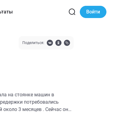
ьтаты
Войти
Поделиться:
ла на стоянке машин в
 передержки потребовались
 около 3 месяцев . Сейчас она
зультатов анализов .