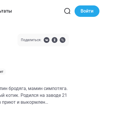
ьтаты
Войти
Поделиться:
лет
пин бродяга, мамин симпотяга.
й котик. Родился на заводе 21
 в приют и выкормлен
 любит руки человека и
днако за всё время проживания
бящих его людей. Шуруп