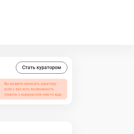
тметками в нём о всех
 Готов сменить имя и очень-
днем фото Шурупику 2,5 месяца,
69730803 - Ксения
Стать куратором
Вы можете написать куратору,
если у вас есть возможность
помочь с кормом или чем-то еще.