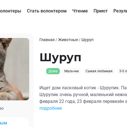
олонтеры
Стать волонтером
Чтение
Приют
Резул
Главная
/
Животные
/
Шуруп
Шуруп
Дома
Мальчик
Самая любимая
3-5 
Ищет дом ласковый котик - Шурупик. Па
Шурупик очень ручной, маленький нежны
февраля 22 года, 23 февраля перевезён
владелицей приюта, в связи с чем очень
подробнее
во
отзывчив на человеческое внимание. О
в приюте так и не нашёл себе дом и лю
ным