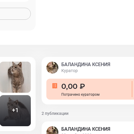
обладатель ветеринарного паспорта с о
обработках и вакцинациях, кастрирован.
очень ждёт тебя, его человек. (на после
тогда он только начал искать дом) +791
БАЛАНДИНА КСЕНИЯ
Куратор
0,00 ₽
Потрачено куратором
+
1
2 публикации
БАЛАНДИНА КСЕНИЯ