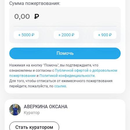
препятствия на пути к своему счастью. А мы все его в
Сумма пожертвования
:
этом поддержим. Ведь правда? Давайте же вместе
поможем этому чудному крохе (почему-то приходит
на ум Маленький принц) увидеть мир, такой большой
и разный, по-новому, увидеть в нем не только боль и
+
5000
₽
+
2000
₽
+
900
₽
страдания, но и любовь, доброту, милосердие.
Помочь
Нажимая на кнопку "Помочь", вы подтверждаете, что
ознакомлены и согласны с
Публичной офертой о добровольном
пожертвовании
и
Политикой конфиденциальности
.
Для того, чтобы отписаться от ежемесячного пожертвования
перейдите, пожалуйста, по
ссылке
.
АВЕРКИНА ОКСАНА
Куратор
Стать куратором