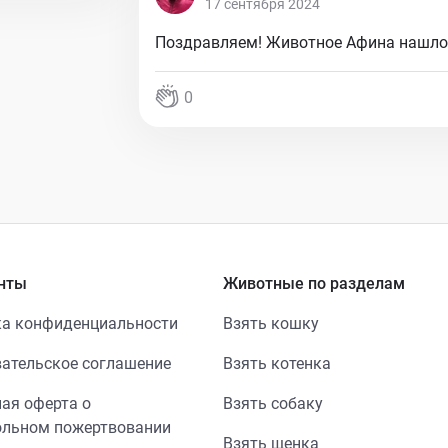
17 сентября 2024
Поздравляем! Животное Афина нашло 
0
нты
Животные по разделам
а конфиденциальности
Взять кошку
ательское соглашение
Взять котенка
ая оферта о
Взять собаку
ольном пожертвовании
Взять щенка