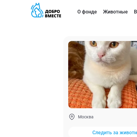
О фонде
Животные
В
Москва
Следить за живот