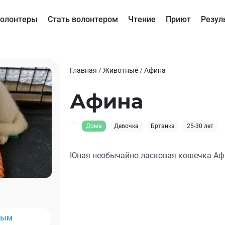
олонтеры
Стать волонтером
Чтение
Приют
Резул
Главная
/
Животные
/
Афина
Афина
Дома
Девочка
Бртанка
25-30 лет
Юная необычайно ласковая кошечка Афи
ным