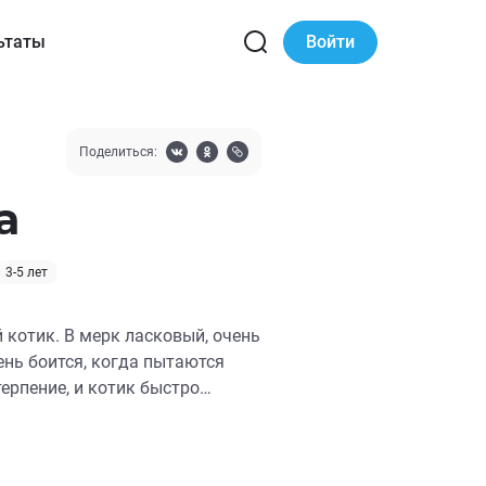
ьтаты
Войти
Поделиться:
а
3-5 лет
котик. В мерк ласковый, очень
терпение, и котик быстро
рирован. Обработан от
фтальмолога. Привит. Тотоша в