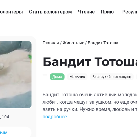
олонтеры
Стать волонтером
Чтение
Приют
Резул
Главная
/
Животные
/
Бандит Тотоша
Бандит Тотош
Дома
Мальчик
Вислоухий шотландец
Бандит Тотоша очень активный молодой 
любит, когда чешут за ушком, но еще очень боится, когда пытаются
взять на ручки. Нужно время, любовь и 
оценит, что это совсем нестрашно. Каст
подробнее
, 104
паразитов. Проверен у дерматолога и о
поиске нового дома и семьи.
ным