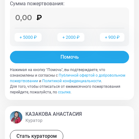
улицы 24.05.2024г. На тот момент Мелиссе было
Сумма пожертвования
:
примерно 2,5 года. Котятам - 1,5 месяца
приблизительно. Спасибо за помощь кото-семье.
Поможем всем миром 💗
+
5000
₽
+
2000
₽
+
900
₽
Помочь
Нажимая на кнопку "Помочь", вы подтверждаете, что
ознакомлены и согласны с
Публичной офертой о добровольном
пожертвовании
и
Политикой конфиденциальности
.
Для того, чтобы отписаться от ежемесячного пожертвования
перейдите, пожалуйста, по
ссылке
.
КАЗАКОВА АНАСТАСИЯ
Куратор
Стать куратором