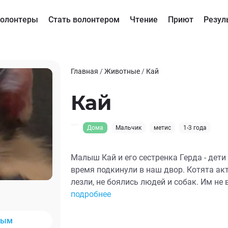
олонтеры
Стать волонтером
Чтение
Приют
Резул
Главная
/
Животные
/
Кай
Кай
Дома
Мальчик
метис
1-3 года
Малыш Кай и его сестренка Герда - дети
время подкинули в наш двор. Котята ак
лезли, не боялись людей и собак. Им не
мы их отловили, сдали необходимые ана
подробнее
малыши на передержке. Нам очень нужн
и обработку от глистов.
ным