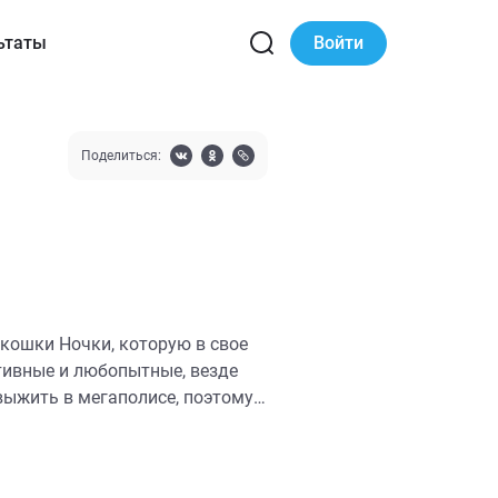
ьтаты
Войти
Поделиться:
 кошки Ночки, которую в свое
тивные и любопытные, везде
 выжить в мегаполисе, поэтому
лизы, обработали. Сейчас
а помощь на корм и прививки