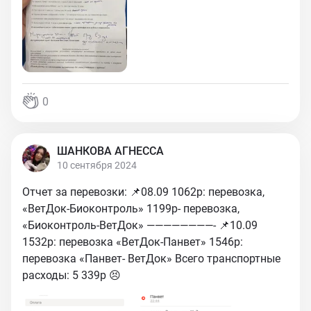
0
ШАНКОВА АГНЕССА
10 сентября 2024
Отчет за перевозки: 📌08.09 1062р: перевозка,
«ВетДок-Биоконтроль» 1199р- перевозка,
«Биоконтроль-ВетДок» ————————- 📌10.09
1532р: перевозка «ВетДок-Панвет» 1546р:
перевозка «Панвет- ВетДок» Всего транспортные
расходы: 5 339р 😣