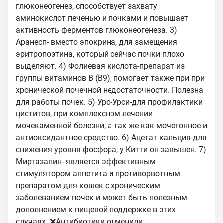
глюконеогенез, способствует захвату
аминокислот печенью и почками и повышает
активность ферментов глюконеогенеза. 3)
Аранесп- вместо эпокрина, для замещения
эритропоэтина, который сейчас почки плохо
выделяют. 4) Фолиевая кислота-препарат из
группы витаминов В (В9), помогает также при при
хронической почечной недостаточности. Полезна
для работы почек. 5) Уро-Урси-для профилактики
циститов, при комплексном лечении
мочекаменной болезни, а так же как мочегонное и
антиоксидантное средство. 6) Ацетат кальция-для
снижения уровня фосфора, у Китти он завышен. 7)
Миртазапин- является эффективным
стимулятором аппетита и противорвотным
препаратом для кошек с хроническим
заболеванием почек и может быть полезным
дополнением к пищевой поддержке в этих
случаях. ❌Антибиотики отменили.