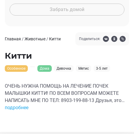
Забрать домой
Главная
/
Животные
/
Китти
Поделиться:
Китти
Особенное
Дома
Девочка
Метис
3-5 лет
ОЧЕНЬ НУЖНА ПОМОЩЬ НА ЛЕЧЕНИЕ ПОЧЕК
МАЛЫШКИ КИТТИ! ПО ВСЕМ ВОПРОСАМ МОЖЕТЕ
НАПИСАТЬ МНЕ ПО ТЕЛ: 8903-199-88-13 Друзья, это
малышка Китти! Ей не больше 2-х лет, но она уже
подробнее
успела познать предательство человека в полной
мере! Больную девочку выкинули ко мне двор пару
месяцев назад. Все это время мы проходили