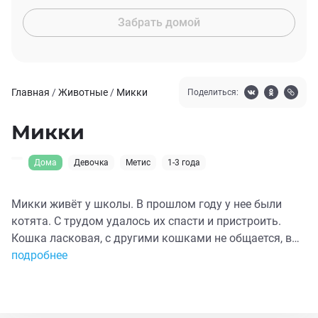
Забрать домой
Главная
/
Животные
/
Микки
Поделиться:
Микки
Дома
Девочка
Метис
1-3 года
Микки живёт у школы. В прошлом году у нее были
котята. С трудом удалось их спасти и пристроить.
Кошка ласковая, с другими кошками не общается, в
подвал не ходит, предпочитает человека. Поэтому
подробнее
решила с улицы забрать, нашлась передержка.
Поместила в клинику, сдала анализы на инфекции.
Ждем результатов . Буду благодарна за любую