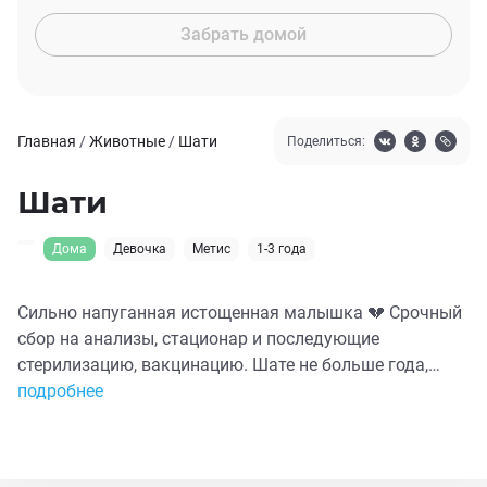
Забрать домой
Главная
/
Животные
/
Шати
Поделиться:
Шати
Дома
Девочка
Метис
1-3 года
Сильно напуганная истощенная малышка 💔 Срочный
сбор на анализы, стационар и последующие
стерилизацию, вакцинацию. Шате не больше года,
совсем молоденькая девочка, которая, судя по
подробнее
отсутствию доверия к людям, родилась и выживала
всё это время на улице…Она так «набрасывается» на
корм, резко и быстро пытается прожевать,