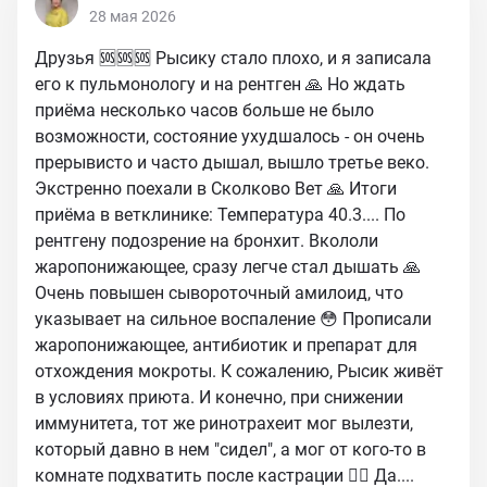
28 мая 2026
Друзья 🆘🆘🆘 Рысику стало плохо, и я записала
его к пульмонологу и на рентген 🙏 Но ждать
приёма несколько часов больше не было
возможности, состояние ухудшалось - он очень
прерывисто и часто дышал, вышло третье веко.
Экстренно поехали в Сколково Вет 🙏 Итоги
приёма в ветклинике: Температура 40.3.... По
рентгену подозрение на бронхит. Вкололи
жаропонижающее, сразу легче стал дышать 🙏
Очень повышен сывороточный амилоид, что
указывает на сильное воспаление 😳 Прописали
жаропонижающее, антибиотик и препарат для
отхождения мокроты. К сожалению, Рысик живёт
в условиях приюта. И конечно, при снижении
иммунитета, тот же ринотрахеит мог вылезти,
который давно в нем "сидел", а мог от кого-то в
комнате подхватить после кастрации 🤷‍♀ Да....