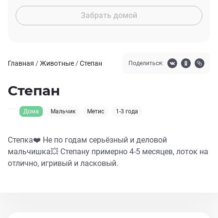
Забрать домой
Главная
/
Животные
/
Степан
Поделиться:
Степан
Дома
Мальчик
Метис
1-3 года
Степка❤️ Не по годам серьёзный и деловой
мальчишка💥 Степану примерно 4-5 месяцев, лоток на
отлично, игривый и ласковый.