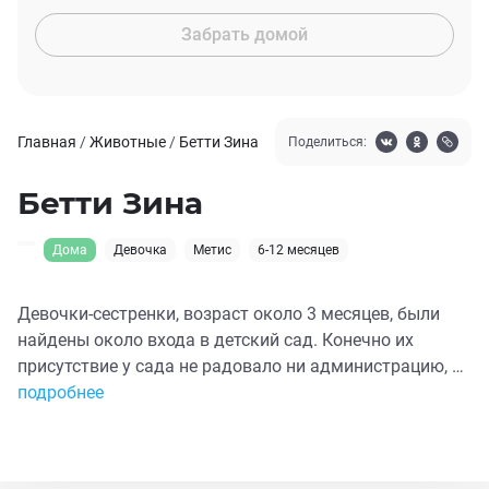
Забрать домой
Главная
/
Животные
/
Бетти Зина
Поделиться:
Бетти Зина
Дома
Девочка
Метис
6-12 месяцев
Девочки-сестренки, возраст около 3 месяцев, были
найдены около входа в детский сад. Конечно их
присутствие у сада не радовало ни администрацию, ни
родителей. Пришлось малышек забрать.
подробнее