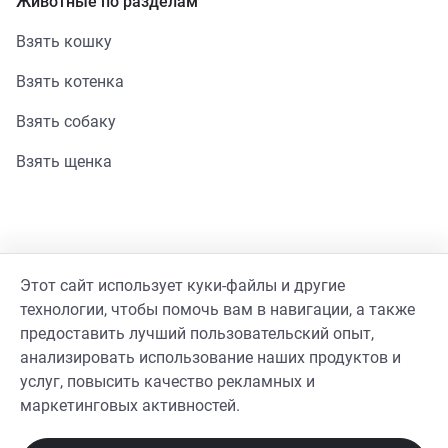
Животные по разделам
Взять кошку
Взять котенка
Взять собаку
Взять щенка
Помощь
Этот сайт использует куки-файлы и другие
Стать волонтером
технологии, чтобы помочь вам в навигации, а также
предоставить лучший пользовательский опыт,
Гайд волонтера
анализировать использование наших продуктов и
услуг, повысить качество рекламных и
Реквизиты фонда
маркетинговых активностей.