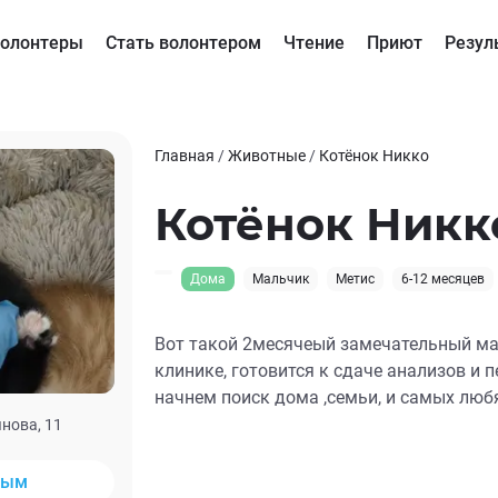
олонтеры
Стать волонтером
Чтение
Приют
Резул
Главная
/
Животные
/
Котёнок Никко
Котёнок Никк
Дома
Мальчик
Метис
6-12 месяцев
Вот такой 2месячеый замечательный ма
клинике, готовится к сдаче анализов и п
начнем поиск дома ,семьи, и самых люб
нова, 11
ным