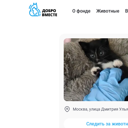
О фонде
Животные
В
Москва, улица Дмитрия Улья
Следить за живот