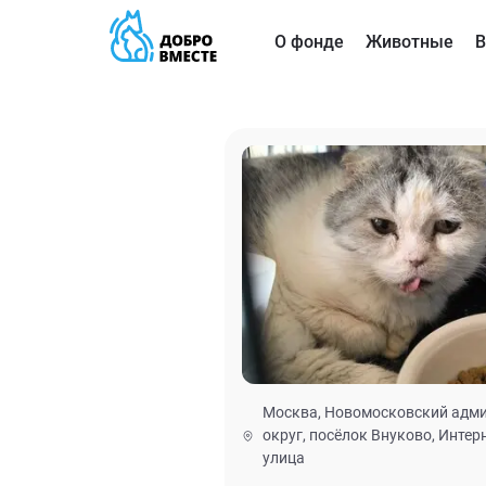
О фонде
Животные
В
Москва, Новомосковский адм
округ, посёлок Внуково, Инте
улица