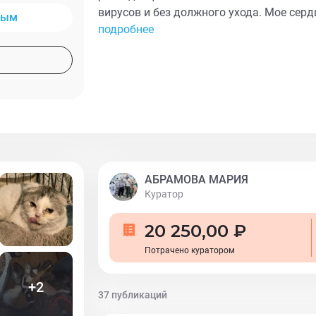
вирусов и без должного ухода. Мое серд
ным
спасти его и еще трех других кошек (сам
подробнее
безопасных руках, получают лечение и з
трудный путь к восстановлению. Флоки 10
отъедается, а далее по плану - анализы, 
кастрация и удаление зубов. Мы не спр
поддержки 🙏
АБРАМОВА МАРИЯ
Куратор
20 250,00 ₽
Потрачено куратором
+
2
37 публикаций