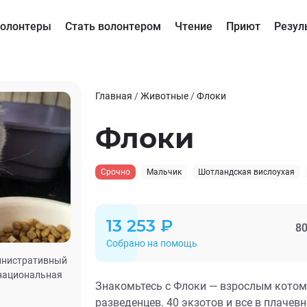
олонтеры
Стать волонтером
Чтение
Приют
Резул
Главная
/
Животные
/
Флоки
Флоки
Срочно
Мальчик
Шотландская вислоухая
13 253 ₽
80
Собрано на помощь
инистративный
рнациональная
Знакомьтесь с Флоки — взрослым котом
разведенцев. 40 экзотов и все в плачев