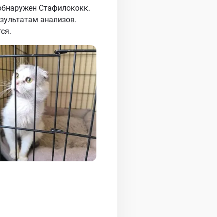
 обнаружен Стафилококк.
езультатам анализов.
ся.