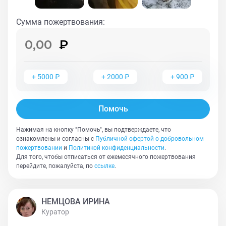
врачей. Только сама операция стоит 27 000 рублей.
Общая сумма сбора с учётом обследований и
Сумма пожертвования
:
послеоперационного лечения — 50 000 рублей. Слезно
прошу помочь Боне. Он уже слишком много пережил
для такого маленького кота. И очень хочется, чтобы
его спасение не остановилось на полпути. 🙏
+
5000
₽
+
2000
₽
+
900
₽
Помочь
Нажимая на кнопку "Помочь", вы подтверждаете, что
ознакомлены и согласны с
Публичной офертой о добровольном
пожертвовании
и
Политикой конфиденциальности
.
Для того, чтобы отписаться от ежемесячного пожертвования
перейдите, пожалуйста, по
ссылке
.
НЕМЦОВА ИРИНА
Куратор