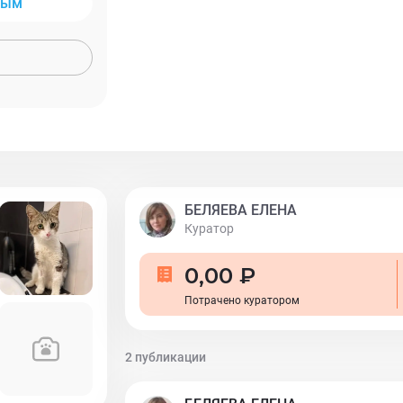
ным
ненавязчивый и тихий, даже немного за
лежать в сторонке, но если предложите л
трактор, и подставлять щёчки. Котик до
длинноногий, но пока худенький, актив
привит, лоточек на 5+, сданы анализы н
отрицательные. Пристраивается по дого
содержания с ненавязчивым отслеживан
сетками "антикошка" или с желанием их 
+79254626243 Instagram: @bastet_kotohe
БЕЛЯЕВА ЕЛЕНА
Куратор
0,00 ₽
Потрачено куратором
2 публикации