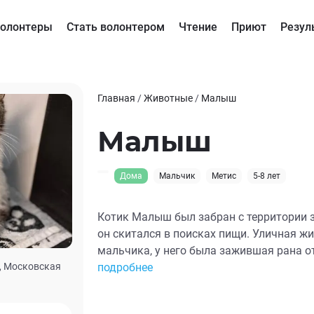
олонтеры
Стать волонтером
Чтение
Приют
Резул
Главная
/
Животные
/
Малыш
Малыш
Дома
Мальчик
Метис
5-8 лет
Котик Малыш был забран с территории 
он скитался в поисках пищи. Уличная ж
мальчика, у него была зажившая рана от
, Московская
шерсткой, и не хватает нескольких зубо
подробнее
не требуется, кушает котик очень хорошо
Малыш - очень ласковый и человекоори