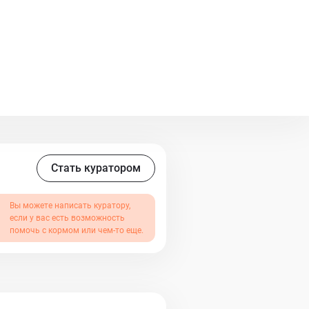
стенчивый. Может спокойно
аску, будет тарахтеть как
статочно крупный, точнее,
но откармливаем) Кастрирован,
а основные инфекции,
вору ответственного
ием судьбы, в квартиру с
установить. Елена
lp
Стать куратором
Вы можете написать куратору,
если у вас есть возможность
помочь с кормом или чем-то еще.