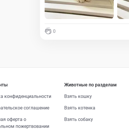
0
нты
Животные по разделам
а конфиденциальности
Взять кошку
ательское соглашение
Взять котенка
ая оферта о
Взять собаку
ольном пожертвовании