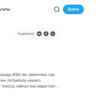
ьтаты
Войти
Поделиться:
завода ЖБК им. Шеногина, где
изнь потрепала нашего
 покуса, сейчас она обрастает
в. Никакого медицинского ухода
, и сухой, и влажный корм.
ентированный, но при этом