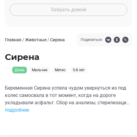
Забрать домой
Главная
/
Животные
/
Сирена
Поделиться:
Сирена
Дома
Мальчик
Метис
5-8 лет
Беременная Сирена успела чудом увернуться из под
колес самосвала в тот момент, когда на дороге
укладывали асфальт. Сбор на анализы, стерилизацию
и стационар. Кошка очень ласковая, явно ее кто-то
подробнее
выкинул , идёт к человеку доверчиво, таким не
выжить на улице. Прошу фин.помощи на оплату
анализов, стационара и стерилизации, чтобы найти ей