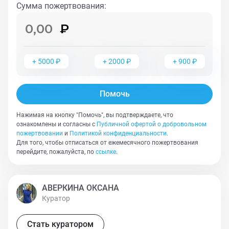
неопасны). Однако этот маленький нюанс никоим
Сумма пожертвования
:
образом не портит мальчишку. Да и потом, внешность
же не главное в жизни. Правда? Главное —
способность любить и дарить положительные эмоции
окружающим. А в этом Майло просто нет равных! Так
+
5000
₽
+
2000
₽
+
900
₽
что, если Вы ищете семейного котика, то выбор
очевиден. По вопросам укотовления звоните: +7 (927)
399-37-11.
Помочь
Нажимая на кнопку "Помочь", вы подтверждаете, что
ознакомлены и согласны с
Публичной офертой о добровольном
пожертвовании
и
Политикой конфиденциальности
.
Для того, чтобы отписаться от ежемесячного пожертвования
перейдите, пожалуйста, по
ссылке
.
АВЕРКИНА ОКСАНА
Куратор
Стать куратором