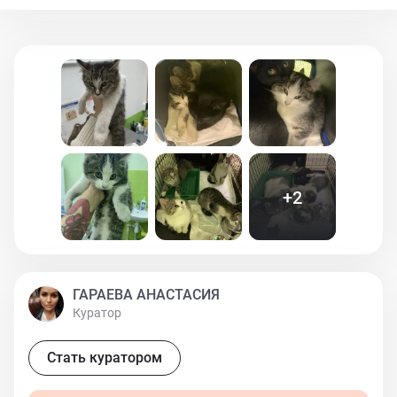
жмутся от холода друг к другу, но я не смогла.
Малыши с мамой в стационаре, взяты анализы, при
первичном осмотре : раздуты животики (глисты
конечно же) и воспалены лимфоузлы - от
переохлаждения. Будем надеяться, что они успели не
сильно простыть. Ждём результаты анализов. Очень
нужна помощь на оплату их спасения, только
стационар сейчас 2 тыс / сутки , корм на 5х, пелёнки 3-
4 штуки/сутки, анализы.
+
2
ГАРАЕВА АНАСТАСИЯ
Куратор
Стать куратором