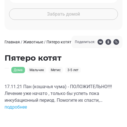
Забрать домой
Главная
/
Животные
/
Пятеро котят
Поделиться:
Пятеро котят
Дома
Мальчик
Метис
3-5 лет
17.11.21 Пан (кошачья чума) - ПОЛОЖИТЕЛЬНО!!!!
Лечение уже начато , только бы успеть пока
инкубационный период. Помогите их спасти,
пожалуйста!!! Перевезла их в инфекционный
подробнее
стационар, сутки с лечением 5 тысяч 🆘🆘🆘 Можно
было бы пройти мимо и не обратить внимания как они