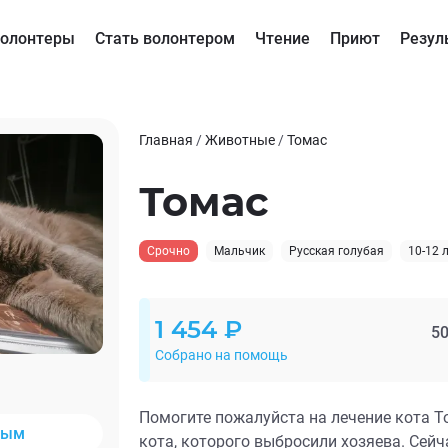
олонтеры
Стать волонтером
Чтение
Приют
Резул
Главная
/
Животные
/
Томас
Томас
Срочно
Мальчик
Русская голубая
10-12 
1 454 ₽
50
Собрано на помощь
Помогите пожалуйста на лечение кота Т
ным
кота, которого выбросили хозяева. Сейч