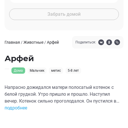
Забрать домой
Главная
/
Животные
/
Арфей
Поделиться:
Арфей
Дома
Мальчик
метис
5-8 лет
Напрасно дожидался матери полосатый котенок с
белой грудкой. Утро пришло и прошло. Наступил
вечер. Котенок сильно проголодался. Он пустился в
поиски за пищей и стал ползать по мусорным кучам,
подробнее
обнюхивая все, что казалось съедобным, но не
находил ничего. Во дворе щебетали воробьи. Они и