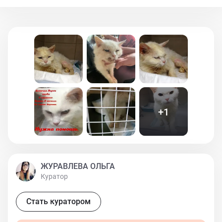
Клещ попал под челюсть и разъел кости. Тахикардия.
Плотный живот. Отечность петель кишечника. На
вопрос - её усыпить. Сказали нет. Будем бороться.
Кошка урчит. И не хочет умирать. Про квартиру и её
обитателей я напишу завтра. Сейчас нужна помощь
ей и другим обитателям которых чудом спасли.. И
гептрал. И пурина гастро влажный корм. Срочно.
Пожалуйста, репост. Любая помощь Узникам с
Открытого шоссе 🙏
+
1
ЖУРАВЛЕВА ОЛЬГА
Куратор
Стать куратором