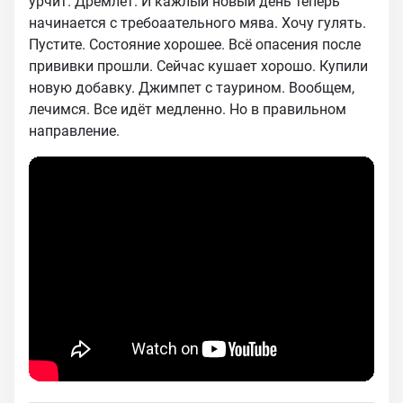
урчит. Дремлет. И кажлый новый день теперь
начинается с требоаательного мява. Хочу гулять.
Пустите. Состояние хорошее. Всё опасения после
прививки прошли. Сейчас кушает хорошо. Купили
новую добавку. Джимпет с таурином. Вообщем,
лечимся. Все идёт медленно. Но в правильном
направление.