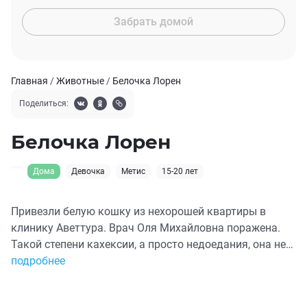
Забрать домой
Главная
/
Животные
/
Белочка Лорен
Поделиться:
Белочка Лорен
Дома
Девочка
Метис
15-20 лет
Привезли белую кошку из нехорошей квартиры в
клинику Аветтура. Врач Оля Михайловна поражена.
Такой степени кахексии, а просто недоедания, она не
видела. Очень давно. Кошку не кормили. Ничем. Даже
подробнее
хлебом. По осмотру и УЗИ. Вся в фекалиях. 2 кисты в
ЖКТ. Внутренние органы убиты. Двухсторонний отит.