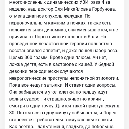
многочисленных динамических УЗИ, раза 4 за
неделю, наш доктор Оля Михайловна Горбунова,
отмела диагноз опухоль желудка. По
первоночальным камням в почках, также есть
положительная динамика, они уменьшаются, и не
причиняют Лорен никаких хлопот и боли. На
проведённой лераственной терапии полностью
восстановился аппетит, и даже пошёл набор веса.
Целых 300 грамм. Вроде одни плюсы. Ан нет,
ложка дёгтя, есть в кастрюле с кашей. У бедной
девочки периодически случаются
неврологические приступы непонятной этиологии.
Пока все чешут затылки. И ставят одни вопросы.
Она забивается в угол клетки, по тельцу идут
волны судорог, и страшно, животно кричит,
смотря в одну точку. Длится такой приступ секунд
30. Потом все в одну минуту забывается, и Лорен
становится требовательно мяукающей кошкой.
Как всегда. Гладьте меня, гладьте, да побольше..