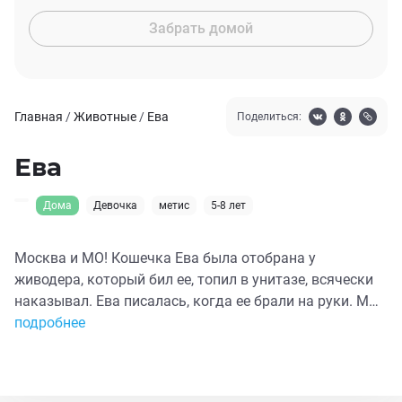
Забрать домой
Главная
/
Животные
/
Ева
Поделиться:
Ева
Дома
Девочка
метис
5-8 лет
Москва и МО! Кошечка Ева была отобрана у
живодера, который бил ее, топил в унитазе, всячески
наказывал. Ева писалась, когда ее брали на руки. Мы
смогли забрать кошечку на передержку. У Евы
подробнее
обнаружены ооцисты Lamblia, так же поставлен
диагноз блошиный дерматит. Мы уже побывали с
бедной девочкой в двух клиниках, улучшений по