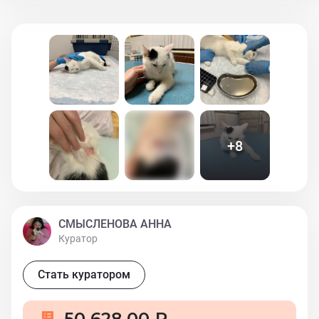
лечению нет, Ева продолжает чесаться. Нам жизненно
необходима консультация с другим врачом!!! Нужно
повторно сдать биохимический анализ крови! Так же
необходимы средства на стерилизацию и УЗИ сердца.
Просим помощи!!! Евушка должна поправиться и
найти свой Дом!!! Связь по телефону 89850343313
Анна
+
8
СМЫСЛЕНОВА АННА
Куратор
Стать куратором
50 628,00 ₽