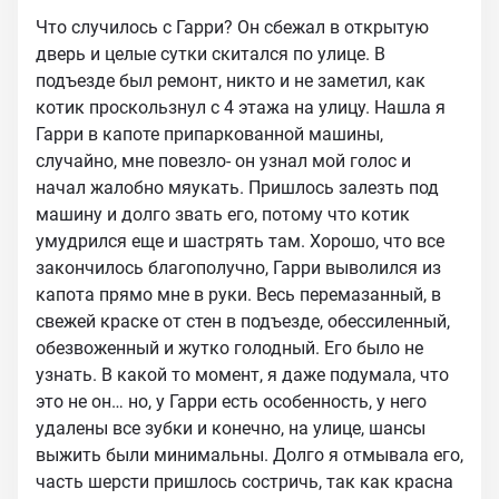
Что случилось с Гарри? Он сбежал в открытую
дверь и целые сутки скитался по улице. В
подъезде был ремонт, никто и не заметил, как
котик проскользнул с 4 этажа на улицу. Нашла я
Гарри в капоте припаркованной машины,
случайно, мне повезло- он узнал мой голос и
начал жалобно мяукать. Пришлось залезть под
машину и долго звать его, потому что котик
умудрился еще и шастрять там. Хорошо, что все
закончилось благополучно, Гарри выволился из
капота прямо мне в руки. Весь перемазанный, в
свежей краске от стен в подъезде, обессиленный,
обезвоженный и жутко голодный. Его было не
узнать. В какой то момент, я даже подумала, что
это не он… но, у Гарри есть особенность, у него
удалены все зубки и конечно, на улице, шансы
выжить были минимальны. Долго я отмывала его,
часть шерсти пришлось состричь, так как красна