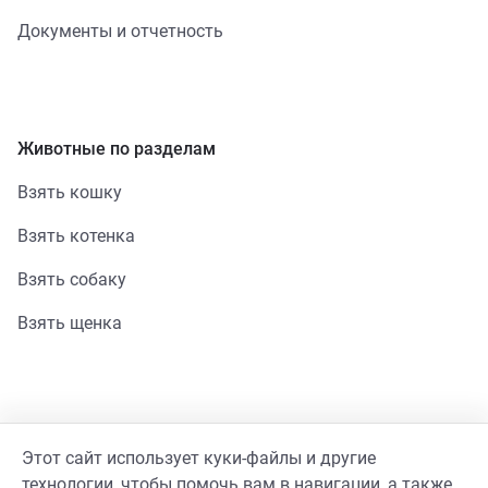
Документы и отчетность
Животные по разделам
Взять кошку
Взять котенка
Взять собаку
Взять щенка
Помощь
Этот сайт использует куки-файлы и другие
Стать волонтером
технологии, чтобы помочь вам в навигации, а также