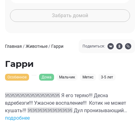
Забрать домой
Главная
/
Животные
/
Гарри
Поделиться:
Гарри
Особенное
Дома
Мальчик
Метис
3-5 лет
🆘🆘🆘🆘🆘🆘🆘🆘🆘🆘🆘 Я его теряю!!! Десна
вдребезги!!! Ужасное воспаление!!! Котик не может
кушать!!! 🆘🆘🆘🆘🆘🆘🆘🆘🆘 Дул пронизывающий
северный ветер, колкий ноябрьский мокрый снег бил
подробнее
по лицу и тут же таял, превращаясь в грязную жижу.
Возле старых скамеек у подъезда, стояла коробка.