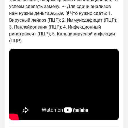
успеем сделать замену. ••• Для сдачи анализов
нам нужны деньги.🙏🙏🙏 🔰Что нужно сдать: 1.
Вирусный лейкоз (ПЦР); 2. Иммунодефицит (ПЦР);
3. Панлейкопения (ПЦР); 4. Инфекционный
ринотрахеит (ПЦР); 5. Кальцивирусной инфекции
(ПЦР).