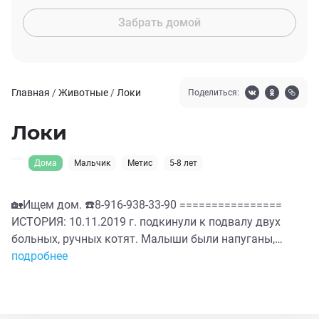
Забрать домой
Главная
/
Животные
/
Локи
Поделиться:
Локи
Дома
Мальчик
Метис
5-8 лет
🏡Ищем дом. ☎️8-916-938-33-90 ================
ИСТОРИЯ: 10.11.2019 г. подкинули к подвалу двух
больных, ручных котят. Малыши были напуганы,
жались друг к другу и громко звали на помощь.
подробнее
Забрали в клинику. Болеют ринотрахеитом. Проходят
лечение.