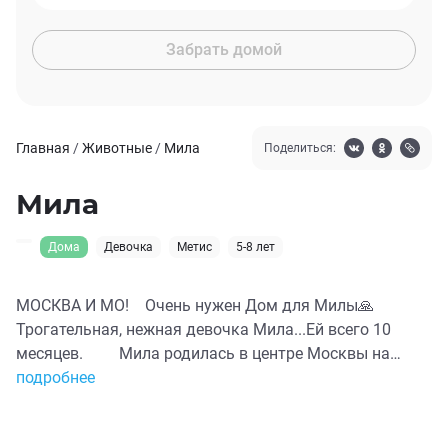
Забрать домой
Главная
/
Животные
/
Мила
Поделиться:
Мила
Дома
Девочка
Метис
5-8 лет
МОСКВА И МО!⠀ Очень нужен Дом для Милы🙏⠀ ⠀
Трогательная, нежная девочка Мила...Ей всего 10
месяцев. ⠀ ⠀ Мила родилась в центре Москвы на
чердаке старой хозяйственной постройки, куда давно
подробнее
не ступала нога человека. Однажды не вернулась
Милина мама, и крохотной девочке пришлось вместе