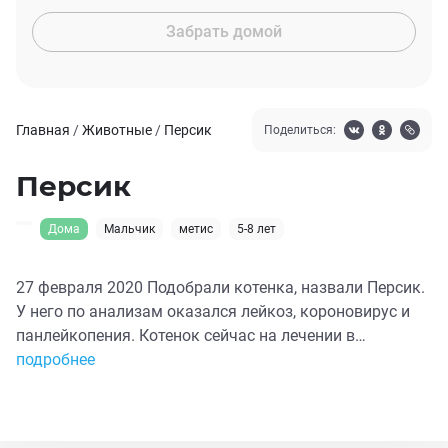
Забрать домой
Главная
/
Животные
/
Персик
Поделиться:
Персик
Дома
Мальчик
метис
5-8 лет
27 февраля 2020 Подобрали котенка, назвали Персик.
У него по анализам оказался лейкоз, короновирус и
панлейкопения. Котенок сейчас на лечении в
ветклинике Сфинкс. Нужна помощь в оплате лечения.
подробнее
Чеки сейчас прикреплю