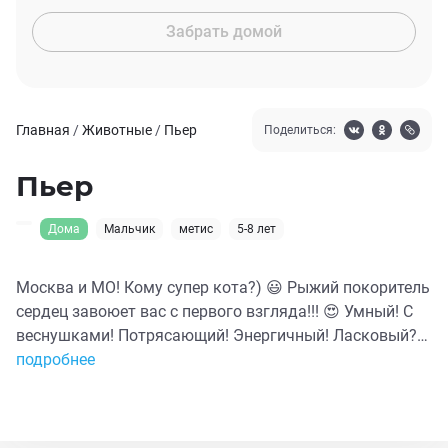
Забрать домой
Главная
/
Животные
/
Пьер
Поделиться:
Пьер
Дома
Мальчик
метис
5-8 лет
Москва и МО! Кому супер кота?) 😃 Рыжий покоритель
сердец завоюет вас с первого взгляда!!! 😍 Умный! С
веснушками! Потрясающий! Энергичный! Ласковый?
Ну если вкусно покормите!) 😉 Ладит с любыми
подробнее
формами жизни! Общительный! Бесподобный! Таких
котов больше нет!!! 👍🏻 Выбирайте нашего Пьера и в
вашей семье всегда будет весело, даже в самые