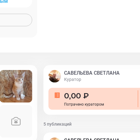
ным
ничего сделать нельзя. Он так и останет
ему не мешает. Он очень игривый и см
то, что ему приходится пока ежедневно 
капли, он стойко переносит это и не оби
больно. Рыжик ждёт семью, не имеющую
является носителем вируса, испортивше
ему 6 месяцев и он находится в приюте.
САВЕЛЬЕВА СВЕТЛАНА
Куратор
0,00 ₽
Потрачено куратором
5 публикаций