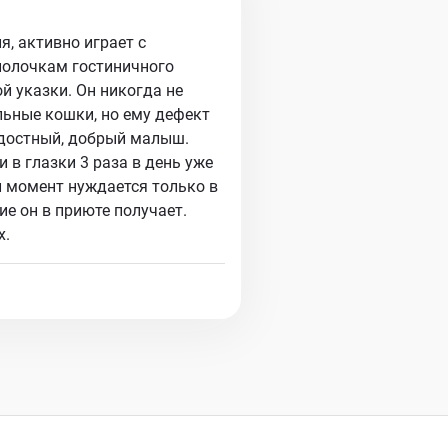
я, активно играет с
полочкам гостиничного
й указки. Он никогда не
льные кошки, но ему дефект
адостный, добрый малыш.
 в глазки 3 раза в день уже
й момент нуждается только в
ие он в приюте получает.
х.