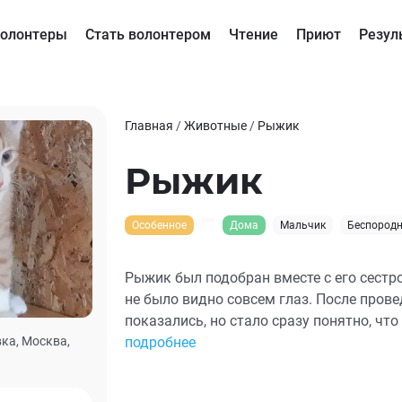
олонтеры
Стать волонтером
Чтение
Приют
Резул
Главная
/
Животные
/
Рыжик
Рыжик
Особенное
Дома
Мальчик
Беспород
Рыжик был подобран вместе с его сестр
не было видно совсем глаз. После прове
показались, но стало сразу понятно, что они повреждены вирусным
ка, Москва,
заболеванием, которое он перенес ранее
подробнее
ампутации одного глазика. Но лечение 
больше не нужна. К сожалению, котик на