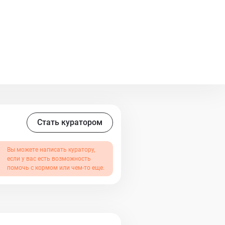
ся с недостатком зрения. Но это
ышленый малыш. Не смотря на
капать в глазки очень щипучие
жается на то, что ему делают
 других кошачьих, так как
го ему глазки. В данный момент
Стать куратором
Вы можете написать куратору,
если у вас есть возможность
помочь с кормом или чем-то еще.