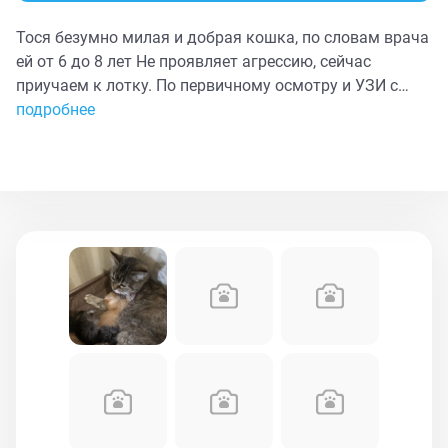
Тося безумно милая и добрая кошка, по словам врача
ей от 6 до 8 лет Не проявляет агрессию, сейчас
приучаем к лотку. По первичному осмотру и УЗИ с
кошечкой все в порядке, но требуется ряд анализов
подробнее
4000-5000₽, чтобы исключить вирусы и хронические
болезни, а так же стерилизация. Примерно в начале
июня будет готова переехать в новый дом.