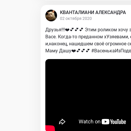
КВАНТАЛИАНИ АЛЕКСАНДРА
02 октября 2020
Друзья!!!❤️💕💕💕 Этим роликом хочу 
Васе. Когда-то преданном хУзяевами,
и,наконец, нашедшем своё огромное с
Маму Дашу❤️💕💕💕 #ВасенькаИзПод