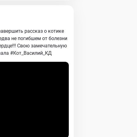
завершить рассказ о котике
 едва не погибшем от болезни
ердце!!! Свою замечательную
вала #Кот_Василий_КД