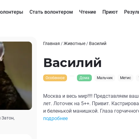
олонтеры
Стать волонтером
Чтение
Приют
Резул
Главная
/
Животные
/
Василий
Василий
Особенное
Дома
Мальчик
Метис
Москва и весь мир!!!! Представляем ваш
лет. Лоточек на 5++. Привит. Кастриров
и беленькой манишкой. Глаза горчичного
 Затон,
Кушает любой корм. Дружит с собаками.
подробнее
Кот компаньон. Василий избавит вас от
мурчанием. Позови его и он будет рядом 24 часа в сутки. Ненавязчи