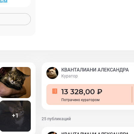
ным
Вы хотите остаться одни? Уйдет на окош
часами наблюдая за птичками. Чувственный мальчик. Хотите ласки?
Будем тереться и облизывать вам рук
Достоинство. Любовь. Желание быть усы
Ищет семью без других котиков. Пристр
животного с ненавязчивым отслеживанием суд
Кванталиани Александра. 8 916 951 19 60. 
https://www.facebook.com/kvantaliany
КВАНТАЛИАНИ АЛЕКСАНДРА
Куратор
13 328,00 ₽
Потрачено куратором
+
1
25 публикаций