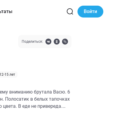
ьтаты
Войти
Поделиться:
12-15 лет
ему вниманию брутала Васю. 6
ан. Полосатик в белых тапочках
 цвета. В еде не привереда.
 Хорошо относится к детям.
 плохого настроения своим
в.