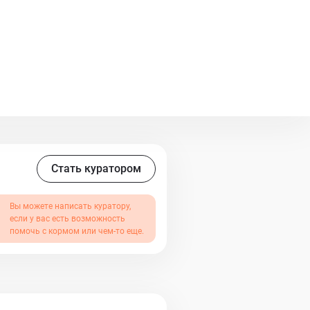
ко и будет созерцать мир,
и шершавым язычком.
новленным. Это в его глазах.
аивается по договору передачи
ьбы. Куратор:
ФБ:
Стать куратором
Вы можете написать куратору,
если у вас есть возможность
помочь с кормом или чем-то еще.