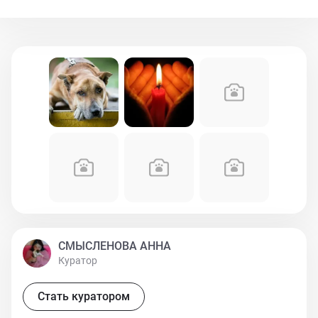
Ларисе! Лариса взяла Рексика на доживание на свою
передержку. Рексу уже около 15 лет, он полностью
глухой и почти не видит. А сейчас начались проблемы
с суставами. У Ларисы Рекс живет уже несколько лет,
и я молюсь, чтобы пожил еще! Ведь его любят,
заботятся о нем.
СМЫСЛЕНОВА АННА
Куратор
Стать куратором