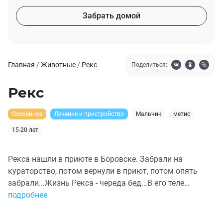
Забрать домой
Главная
/
Животные
/
Рекс
Поделиться:
Рекс
Особенное
Лечение и пристройство
Мальчик
метис
15-20 лет
Рекса нашли в приюте в Боровске. Забрали на
кураторство, потом вернули в приют, потом опять
забрали...Жизнь Рекса - череда бед...В его теле
обнаружены две пули, у Рекса спилены клыки, потому
подробнее
что на него травили бойцовых собак. Так Рекс жил,
пока ни попал ко мне, а от меня к замечательной