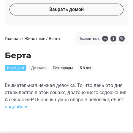
Забрать домой
Главная
/
Животные
/
Берта
Поделиться:
Берта
Ищет дом
Девочка
Без породы
5-8 лет
Внимательная нежная девочка. То, что день ото дня
открывается в этой собаке, драгоценного содержания.
А сейчас БЕРТЕ очень нужна опора в человеке, обнять,
направить, где-то умерить ее шустрость и волнения.
подробнее
Будто щенок -подросток без мамы. У нее в прошлом
не было детства, внимания в достатке, своего мягкого
места... Свое детство она проживает сейчас. Найти бы