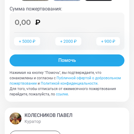
находится в Зоогостинице под Звенигородом.
Сумма пожертвования
:
Желающие познакомиться с Лисом поближе или
просто прогуляться, могут сделать это, посетив
Зоогостиницу по адресу МО, Звенигород, д. Дюдьково,
д.1. Приезжайте, он будет очень рад.
+
5000
₽
+
2000
₽
+
900
₽
Помочь
Нажимая на кнопку "Помочь", вы подтверждаете, что
ознакомлены и согласны с
Публичной офертой о добровольном
пожертвовании
и
Политикой конфиденциальности
.
Для того, чтобы отписаться от ежемесячного пожертвования
перейдите, пожалуйста, по
ссылке
.
КОЛЕСНИКОВ ПАВЕЛ
Куратор