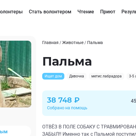
олонтеры
Стать волонтером
Чтение
Приют
Резул
Главная
/
Животные
/
Пальма
Пальма
Ищет дом
Девочка
метис лабрадора
3-5 
38 748 ₽
45
Собрано на помощь
ОТВЁЗ В ПОЛЕ СОБАКУ С ТРАВМИРОВА
ным
ЗАБЫЛ!! Именно так с Пальмой поступил 