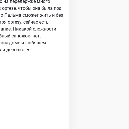
но на передержке много
 ортезе, чтобы она была под
но Пальма сможет жить и без
ря ортезу, сейчас есть
лапке. Никакой сложности
бный сапожок- нет.
нном доме и любящем
ая девочка! ♥️