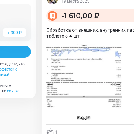
19 марта 2025
-
1 610,00 ₽
Обработка от внешних, внутренних па
+
900
₽
таблеток- 4 шт.
верждаете, что
офертой о
тикой
ячного
, по
ссылке
.
1