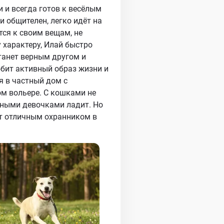
 и всегда готов к весёлым
и общителен, легко идёт на
тся к своим вещам, не
 характеру, Илай быстро
танет верным другом и
бит активный образ жизни и
я в частный дом с
м вольере. С кошками не
ойными девочками ладит. Но
т отличным охранником в