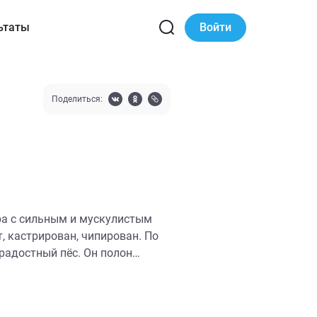
ьтаты
Войти
Поделиться:
ра с сильным и мускулистым
т, кастрирован, чипирован. По
радостный пёс. Он полон
м и прогулкам. Илай дружелюбен
юдьми. Он бережно относится к
воему сильному характеру, Илай