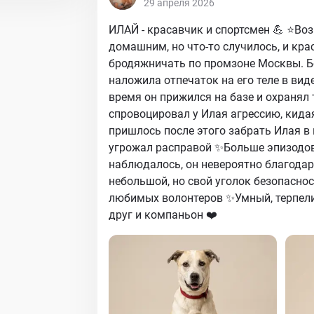
29 апреля 2026
ИЛАЙ - красавчик и спортсмен 💪 ⭐️Воз
домашним, но что-то случилось, и кра
бродяжничать по промзоне Москвы. Бо
наложила отпечаток на его теле в вид
время он прижился на базе и охранял
спровоцировал у Илая агрессию, кида
пришлось после этого забрать Илая в 
угрожал расправой ✨Больше эпизодов 
наблюдалось, он невероятно благодаре
небольшой, но свой уголок безопаснос
любимых волонтеров ✨Умный, терпели
друг и компаньон ❤️