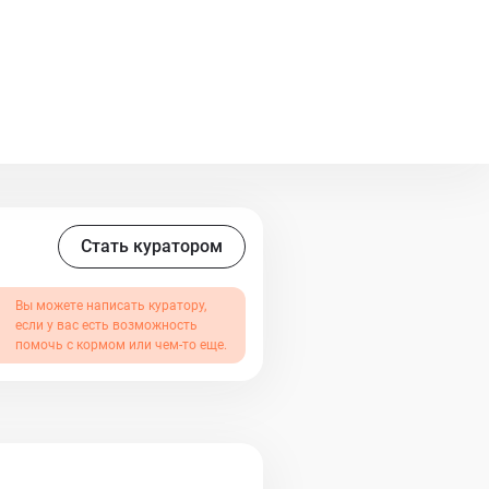
 Он станет верным другом и
ит активный образ жизни и
в частный дом с проживанием в
ами не дружит ( охотится) с
. Но лучше одним питомцем в
оме. Живет в частном приюте
Стать куратором
Вы можете написать куратору,
если у вас есть возможность
помочь с кормом или чем-то еще.