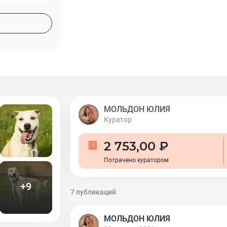
быстро адаптируется к новым условиям.
надёжным спутником для всех, кто люб
общение с животными. Пристраивается 
доме или отапливаемом вольере. С кошк
собаками, спокойными девочками ладит
семью. Будет отличным охранником в д
м. Лианозово
МОЛЬДОН ЮЛИЯ
Куратор
2 753,00 ₽
Потрачено куратором
+
9
7 публикаций
МОЛЬДОН ЮЛИЯ