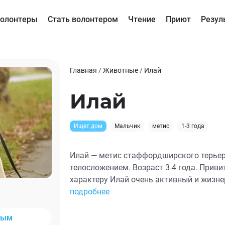
олонтеры
Стать волонтером
Чтение
Приют
Резул
Главная
/
Животные
/
Илай
Илай
Ищет дом
Мальчик
метис
1-3 года
Илай — метис стаффордширского терье
телосложением. Возраст 3-4 года. Приви
характеру Илай очень активный и жизне
энергии и всегда готов к весёлым игра
подробнее
и общителен, легко идёт на контакт с л
своим вещам, не вандалит. Благодаря с
ным