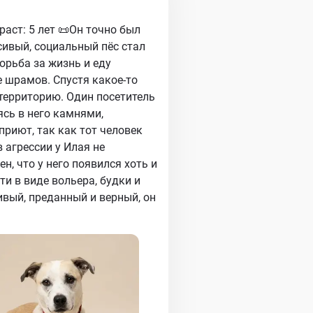
раст: 5 лет 📜Он точно был
сивый, социальный пёс стал
рьба за жизнь и еду
е шрамов. Спустя какое-то
 территорию. Один посетитель
ясь в него камнями,
приют, так как тот человек
агрессии у Илая не
н, что у него появился хоть и
ти в виде вольера, будки и
вый, преданный и верный, он