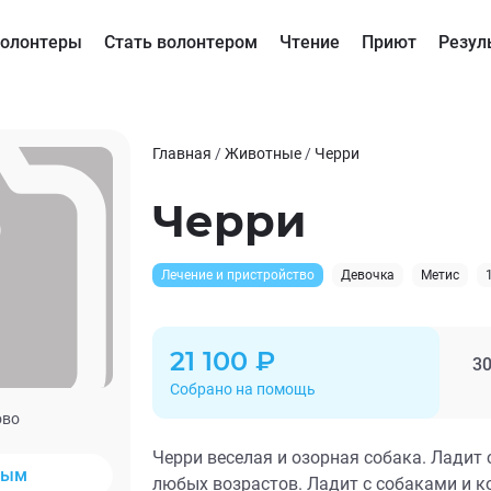
олонтеры
Стать волонтером
Чтение
Приют
Резул
Главная
/
Животные
/
Черри
Черри
Лечение и пристройство
Девочка
Метис
21 100 ₽
30
Собрано на помощь
ово
Черри веселая и озорная собака. Ладит
ным
любых возрастов. Ладит с собаками и 