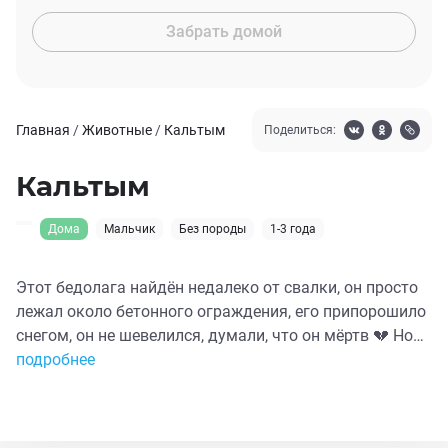
Забрать домой
Главная
/
Животные
/
Кальтым
Поделиться:
Кальтым
Дома
Мальчик
Без породы
1-3 года
Этот бедолага найдён недалеко от свалки, он просто
лежал около бетонного ограждения, его припорошило
снегом, он не шевелился, думали, что он мёртв 💔 Но
тающий под его телом снег с подтёками крови говорил
подробнее
о том, что он живой и его нужно спасать... Пёсик с
трудом поднялся, немножко расходился, но на
заднюю лапу не наступал, она болталась, а при