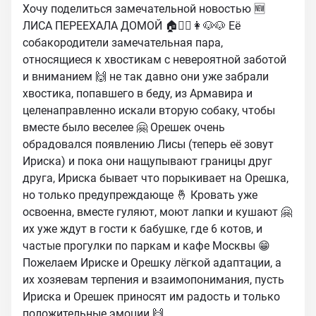
Хочу поделиться замечательной новостью 🆕
ЛИСА ПЕРЕЕХАЛА ДОМОЙ 🏠🧔‍♂️👩🐶🐶 Её
собакородители замечательная пара,
относящиеся к хвостикам с невероятной заботой
и вниманием 🙌 не так давно они уже забрали
хвостика, попавшего в беду, из Армавира и
целенаправленно искали вторую собаку, чтобы
вместе было веселее 🤗 Орешек очень
обрадовался появлению Лисы (теперь её зовут
Ириска) и пока они нащупывают границы друг
друга, Ириска бывает что порыкивает на Орешка,
но только предупреждающе 🤞 Кровать уже
освоенна, вместе гуляют, моют лапки и кушают 🤗
их уже ждут в гости к бабушке, где 6 котов, и
частые прогулки по паркам и кафе Москвы 😁
Пожелаем Ириске и Орешку лёгкой адаптации, а
их хозяевам терпения и взаимопонимания, пусть
Ириска и Орешек приносят им радость и только
положительные эмоции 🙌