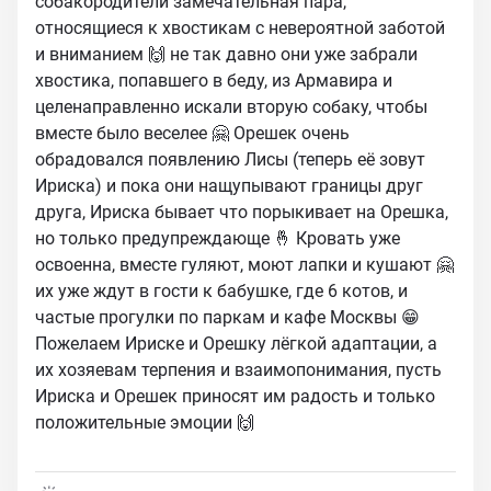
собакородители замечательная пара,
относящиеся к хвостикам с невероятной заботой
и вниманием 🙌 не так давно они уже забрали
хвостика, попавшего в беду, из Армавира и
целенаправленно искали вторую собаку, чтобы
вместе было веселее 🤗 Орешек очень
обрадовался появлению Лисы (теперь её зовут
Ириска) и пока они нащупывают границы друг
друга, Ириска бывает что порыкивает на Орешка,
но только предупреждающе 🤞 Кровать уже
освоенна, вместе гуляют, моют лапки и кушают 🤗
их уже ждут в гости к бабушке, где 6 котов, и
частые прогулки по паркам и кафе Москвы 😁
Пожелаем Ириске и Орешку лёгкой адаптации, а
их хозяевам терпения и взаимопонимания, пусть
Ириска и Орешек приносят им радость и только
положительные эмоции 🙌