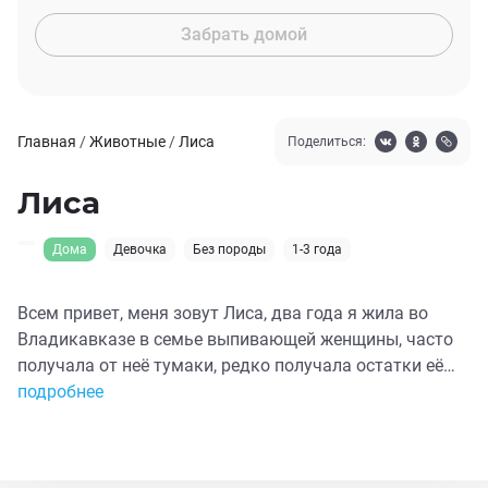
Забрать домой
Главная
/
Животные
/
Лиса
Поделиться:
Лиса
Дома
Девочка
Без породы
1-3 года
Всем привет, меня зовут Лиса, два года я жила во
Владикавказе в семье выпивающей женщины, часто
получала от неё тумаки, редко получала остатки её
закуски, но я очень любила её… этой весной она
подробнее
неожиданно умерла и я осталась одна в пустой
квартире, ко мне приходила соседка, помогла мне
пережить мою тоску, научила гулять на поводке,