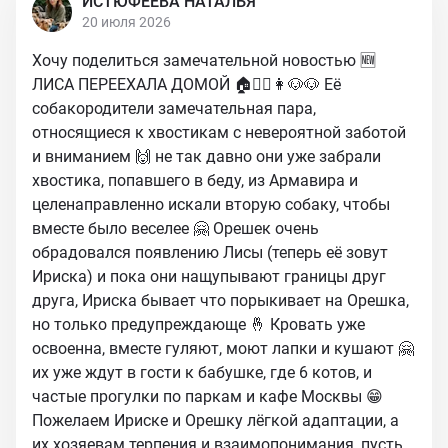
ИСТЮФЕЕВА НАТАЛЬЯ
20 июля 2026
Хочу поделиться замечательной новостью 🆕
ЛИСА ПЕРЕЕХАЛА ДОМОЙ 🏠🧔‍♂️👩🐶🐶 Её
собакородители замечательная пара,
относящиеся к хвостикам с невероятной заботой
и вниманием 🙌 не так давно они уже забрали
хвостика, попавшего в беду, из Армавира и
целенаправленно искали вторую собаку, чтобы
вместе было веселее 🤗 Орешек очень
обрадовался появлению Лисы (теперь её зовут
Ириска) и пока они нащупывают границы друг
друга, Ириска бывает что порыкивает на Орешка,
но только предупреждающе 🤞 Кровать уже
освоенна, вместе гуляют, моют лапки и кушают 🤗
их уже ждут в гости к бабушке, где 6 котов, и
частые прогулки по паркам и кафе Москвы 😁
Пожелаем Ириске и Орешку лёгкой адаптации, а
их хозяевам терпения и взаимопонимания, пусть