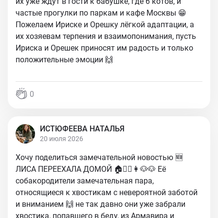
их уже ждут в гости к бабушке, где 6 котов, и
частые прогулки по паркам и кафе Москвы 😁
Пожелаем Ириске и Орешку лёгкой адаптации, а
их хозяевам терпения и взаимопонимания, пусть
Ириска и Орешек приносят им радость и только
положительные эмоции 🙌
0
ИСТЮФЕЕВА НАТАЛЬЯ
20 июля 2026
Хочу поделиться замечательной новостью 🆕
ЛИСА ПЕРЕЕХАЛА ДОМОЙ 🏠🧔‍♂️👩🐶🐶 Её
собакородители замечательная пара,
относящиеся к хвостикам с невероятной заботой
и вниманием 🙌 не так давно они уже забрали
хвостика, попавшего в беду, из Армавира и