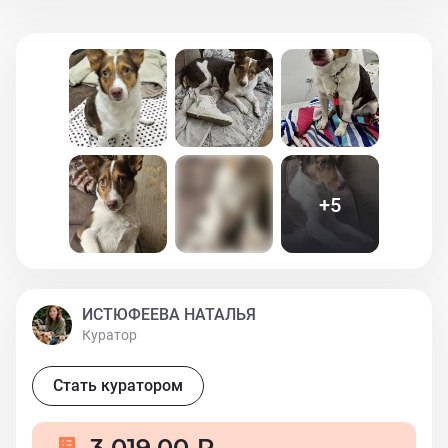
кушать из миски, свозила в ветклинику, но никак не
могла найти мне новую семью Объявились
наследники и дали срок меня выселить из моего
дома, а идти мне не куда, на улице я совсем не умею
выживать. И вот я приехала в Москву и очень
надеюсь, что уж здесь-то я встречу свою настоящую
семью
+
5
ИСТЮФЕЕВА НАТАЛЬЯ
Куратор
Стать куратором
3 019,00 ₽