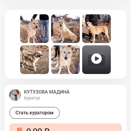
купаться в речке летом . Приучен к поводку, спокойно
ездит в машине, приучен к сухому корму и к
натуральной пище. С другими животными осторожен ,
поэтому лучше брать в семью одной собакой . Ищем
дом с вольером, обязательно с возможностью выгула
. На цепь, на базу не отдаём . Привит, от паразитов
обработан. Собака пристраивается по договору, с
дальнейшем отслеживанием судьбы.
КУТУЗОВА МАДИНА
Куратор
Стать куратором
0,00 ₽