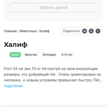
Забрать домой
Главная
/
Животные
/
Халиф
Поделиться:
Халиф
Дома
Мальчик
Волкодав
8-10 лет
Рост 65 см ;вес 55 кг Не смотря на свои внушающие
размеры, это добрейший пёс . Очень ориентирован на
человека , к новым условиям привыкает быстро. Пёс
был найден на улице в истощённом состоянии, не
подробнее
понимаем, как можно было предать друга и члена
семьи . Но Халиф быстро оправился на новом месте и
забыл все плохое. Халиф очень любит прогулки и